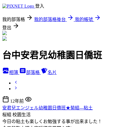
登入
我的部落格
我的部落格後台
我的帳號
登出
台中安君兒幼稚園日僑班
相簿
部落格
名片
12年前
安君兒エンジェル幼稚園日僑班★菊組---粘土
桜組
校園生活
今日の粘土も楽しくお勉強する事が出来ました！