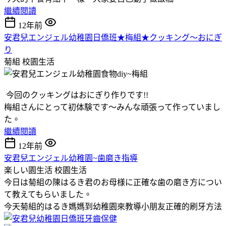
繼續閱讀
12年前
安君兒エンジェル幼稚園日僑班★梅組★クッキング～おにぎ
り
菊組
校園生活
今回のクッキングはおにぎり作りです!!
梅組さんにとって初体験です～みんな頑張って作っていまし
た。
繼續閱讀
12年前
安君兒エンジェル幼稚園~歯磨き指導
楽しい園生活
校園生活
今日は菊組の陳はるき君のお母様に正確な歯の磨き方につい
て教えてもらいました。
今天菊組的はるき媽媽到幼稚園來教導小朋友正確的刷牙方法